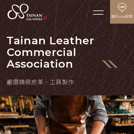
台南皮革與生活
加入Line好友
简体
Tainan Leather
Tainan Leather
Tainan Leather
Tainan Leather
廠商簡介
Commercial
Commercial
Commercial
Commercial
公會介紹
ABOUT US
Association
Association
Association
Association
公會會員
MEMBERS
嚴選精緻皮革、工具製作
臺南皮革堅持手工手縫完成製作皮件
鞋展資訊
EXHIBITION
最新公告
NEWS
友站連結
USEFUL LINK
聯絡我們
CONTACT US