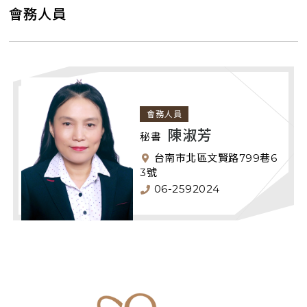
公會章程
會務人員
理監事及顧問名錄
會務人員
會務人員
會務工作分組表
會務人員
陳淑芳
友站連結
秘書
台南市北區文賢路799巷6
鞋展資訊
3號
06-2592024
公會網誌