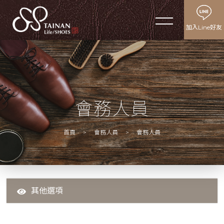
會務人員
加入Line好友
简体
廠商簡介
公會介紹
ABOUT US
會務人員
公會會員
MEMBERS
首頁
會務人員
會務人員
鞋展資訊
EXHIBITION
最新公告
NEWS
友站連結
USEFUL LINK
其他選項
公會沿革
聯絡我們
CONTACT US